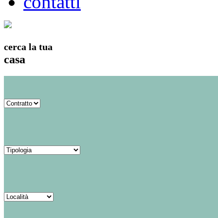
contatti
cerca la tua
casa