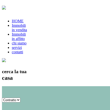
HOME
Immobili
in vendita
Immobili
in affitto
chi siamo
servizi
contatti
cerca la tua
casa