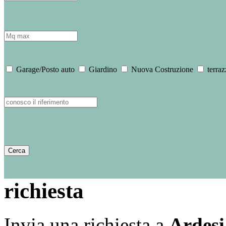
Garage/Posto auto
Giardino
Nuova Costruzione
terraz
richiesta
Invia una richiesta a
Ardesi