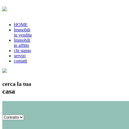
HOME
Immobili
in vendita
Immobili
in affitto
chi siamo
servizi
contatti
cerca la tua
casa