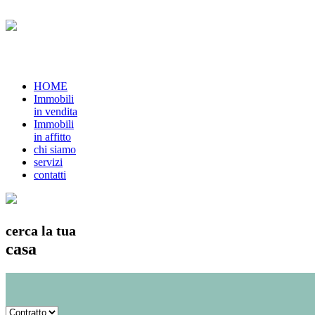
HOME
Immobili
in vendita
Immobili
in affitto
chi siamo
servizi
contatti
cerca la tua
casa