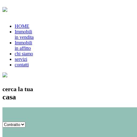
HOME
Immobili
in vendita
Immobili
in affitto
chi siamo
servizi
contatti
cerca la tua
casa