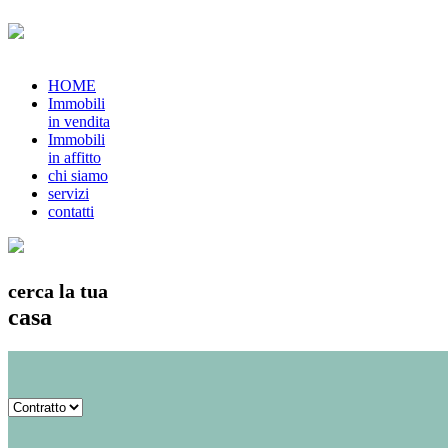
HOME
Immobili
in vendita
Immobili
in affitto
chi siamo
servizi
contatti
cerca la tua
casa