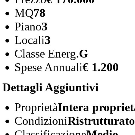
MQ
78
Piano
3
Locali
3
Classe Energ.
G
Spese Annuali
€ 1.200
Dettagli Aggiuntivi
Proprietà
Intera propriet
Condizioni
Ristrutturato
Classificazione
Medio