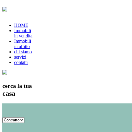
HOME
Immobili
in vendita
Immobili
in affitto
chi siamo
servizi
contatti
cerca la tua
casa