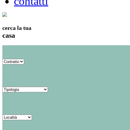
contatti
cerca la tua
casa