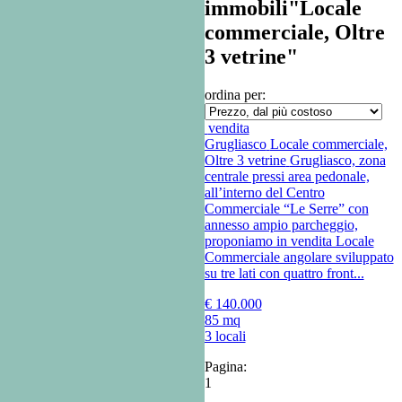
immobili"Locale
commerciale, Oltre
3 vetrine"
ordina per:
vendita
Grugliasco
Locale commerciale,
Oltre 3 vetrine
Grugliasco, zona
centrale pressi area pedonale,
all’interno del Centro
Commerciale “Le Serre” con
annesso ampio parcheggio,
proponiamo in vendita Locale
Commerciale angolare sviluppato
su tre lati con quattro front...
€ 140.000
85 mq
3 locali
Pagina:
1