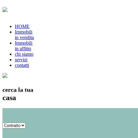
HOME
Immobili
in vendita
Immobili
in affitto
chi siamo
servizi
contatti
cerca la tua
casa