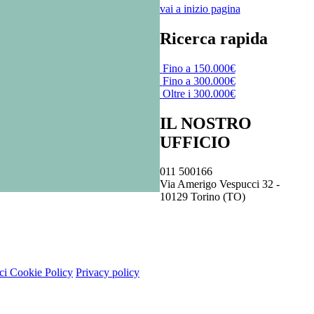
vai a inizio pagina
Ricerca rapida
Fino a 150.000€
Fino a 300.000€
Oltre i 300.000€
IL NOSTRO
UFFICIO
011 500166
Via Amerigo Vespucci 32 -
10129 Torino (TO)
ci Cookie Policy
Privacy policy